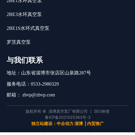
2BE1水环真空泵
真空泵使用机械结构实现气体吸排，虽然效果显著，但也存在
体，其结构更复杂，但也更适用于高真空和干燥气体的处理。
入讲解，我们将带您了解真空泵在工业领域中的重要性以及山
着噪音大、能耗高、维护成本高等问题。因此，我们需要寻找
旋片式真空泵通常具有较高的抽气速度和极低的背漏率，适用
东真空机组在该领域的专业性。在文章中，我们将从工作原理
新的技术手段，打破传统真空泵的束缚，探索其未来发展的新
探秘淄博真空泵厂限公司的压缩机系列产品，助力高真空应用
2BE3水环真空泵
于对真空度要求较高的场景，比如半导体制造和实验室研究等
入手，逐步介绍其应用领域和发展趋势，旨在让读者对这一话
设备研发
路径。一种可能的方向是采用先进的电磁泵技术，通过电磁力
领域。在选择真空泵时，需要根据具体的应用需求来
题有更全面的了解。首先，让我们来谈谈罗茨-滑阀真空泵的工
来实现气体的吸排，不仅能够提高效率，还能够减少噪音和能
淄博真空泵厂限公司一直以来都是山东真空机组领域的佼佼
2BE1S水环式真空泵
作原理。这种真空泵通过罗茨叶轮的不断旋转，使气体被吸入
耗。此外，利用物联网和人工智能技术，可以实现真空泵的远
者，其压缩机系列产品更是为高真空应用设备的研发提供了强
并排出，从而实现真空的产生。与传统的真空泵相比，罗茨-滑
程监控和智能调节，使其更加智能化和便捷化。另外，结合材
大支持。今天，我们就一起来探秘淄博真空泵厂限公司的压缩
罗茨真空泵
阀真空泵具有更高的效率和更稳定的性能，广泛应用于化工、
料科学的发展，我们还可以研发出更加耐腐蚀、耐高温的新型
机系列产品，看看它们是如何助力高真空应用设备的研发的。
真空设备制造业的领头羊，山东真空机组为您解读水环式真空
食品加工等领域。接着，我们将重点聚焦于山东真空机组在真
材料，用于真空泵的制造，提高其使用寿命和稳定
真空机组是机械工程名词，其工作原理主要依赖于压力差。以
泵的原理
空泵领域中的专业解析。山东真空机组作为行业内的领军企
水环真空机组为例，它是以罗茨泵为主泵，以水环泵为前级泵
与我们联系
在真空设备制造业中，山东真空机组一直是领头羊，尤其在水
业，致力于研发和生产高品质的真空设备，为客户提供各种的
串联而成。水环泵的主要作用是造成罗茨泵所需的预备真空，
环式真空泵领域。今天我们就来解读水环式真空泵的原理，让
解决方案。其产品不仅在国内市场上有着良好的口碑，还远销
克服了单台水环泵使用时极限压力差、抽气速率低的缺点，同
地址：山东省淄博市张店区山泉路287号
您对这一高科技设备有更深入的了解。水环式真空泵是一种常
海外，得到了广泛的认可。总的来说，罗茨-滑阀真空泵和山东
时保留了罗茨泵能迅速工作、抽气速率大的优点。耐酸碱机械
见的真空泵，其原理是利用水环在高速旋转时形成的密闭空间
真空机组在真空设备领域中具有重要的地位
螺杆真空泵生产厂家的发展趋势及市场前景
真空机组则是用于处理耐酸碱性气体的抽空设备。在工业生产
服务电话：0533-2980329
来实现吸引气体并排出气体。这种工作原理使得水环式真空泵
过程中，当气体中含有强氧化性物质（如硫酸）时，会对设备
螺杆真空泵生产厂家的发展趋势及市场前景螺杆真空泵生产厂
具有较高的抽真空效率和稳定性，被广泛应用于各种工业领
邮箱： zbvp@zbvp.com
产生严重的腐蚀作用，此时就需要使用耐酸碱机械真空机组来
家在如今的市场中扮演着至关重要的角色。这些厂家通过不断
域。水环式真空泵的设计和制造需要高度精密的工艺和材料，
保护设备。此外，还有一些特殊要求的真空机组，如对于极端
创新和提高产品质量，满足了各行各业对真空泵的需求。本文
山东真空机组在这方面有着丰富的经验和技术积累。他们不仅
真空要求非常高的情况，需要使用两级旋转叶片油封真空机
将探讨螺杆真空泵生产厂家的发展趋势，并展望其在市场中的
致力于提供高质量的产品，还不断进行创新和研发，以满足客
螺杆真空泵生产厂家的关键特点和优势
版权所有 © 淄博真空泵厂有限公司 丨
SEO标签
组，其前级泵采用机械泵或两级机械泵。总的来说，真
前景。首先，螺杆真空泵生产厂家正逐渐成为行业的掌舵者。
户不断变化的需求。通过山东真空机组的努力和创新，水环式
鲁ICP备2021025363号-3
螺杆真空泵生产厂家的关键特点和优势螺杆真空泵是一种应用
随着工业技术的不断进步，各行各业对真空泵的需求也日益增
独立站建设：
中企动力
淄博
|
内贸推广
真空泵在真空设备制造业中成为了不可或缺的一部分，为各行
广泛的设备，被用于许多工业领域。选择一个可靠的螺杆真空
加。螺杆真空泵生产厂家凭借其先进的技术和高品质的产品，
各业的生产和工艺提供了可靠的支持和保障。让我们一起期待
泵生产厂家对于确保设备质量和性能至关重要。本文将介绍螺
如何选择适合的螺杆真空泵生产厂家
逐渐占据了市场份额。同时，这些厂家还不断改进产品的设计