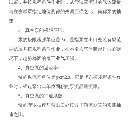
试罩，并按规程条件作业时，从尝试罩流过的气体流量
镇泵在相继工作时能抽去除的蒸汽质量总流量。
与在尝试罩指定地位测得的失调压强之比。简称泵的抽
速。
3、真空泵的极限压强:
真空泵的选择
选用真空泵时，需要注意下列事项： 1、真空泵的工
泵的极限压强单位是Pa，是指泵在出口处装有规范
作压强应该满足真空设备的*限真空及工作压强要求。如：真空
尝试罩并按规程条件作业，在不引入气体畸形作业的状
镀膜要求1×10-5mmHg的真空度，选用的真空泵的真空度*少要5
×10-6mmHg。通常选择泵的真空度要高于真空设备真空度半个
况下，趋势稳固的最工业气压强。
到一个数量级。 2、正确地选择真空泵的工作点。每种泵
4、真空泵的返流率:
都有一定的工作压强范围，如：扩散泵为10-3~10-7mmHg，在
这样宽压强范围内，泵的抽速随压强而变化，其稳定的工作压
泵的返流率单位是g/cm2.s。它是指泵按规程条件作
水环真空泵和压缩机的制造专家：淄博真空泵厂有限公司
强范围为5×10-4~5×10-6mmHg。因而，泵的工作点应该选在这
业时，经过泵出口单位面积的泵流品质流率。
水环真空泵和压缩机的制造专家在工业领域，水环真空泵和压
个范围之内，而不能让它在10-8mmHg下长期工作。又如钛升华
缩机的作用不容小觑。如果你正在寻找一个值得信赖的水环真
泵可以在10-2mmHg下工作，但其工作压强应小于1×10-5mmHg
5、真空泵的抽速系数：
空泵生产厂，那么有一家工厂可能会引起你的注意。它不仅以
为好。 3、真空泵在其工作压强下，应能排走真空设备工
泵的理论抽速与泵出口处按分子泻流划算的实践抽
技术实力闻名，同时也以其优质的产品和服务赢得了市场的认
艺过程中产生的全部气体量。 4、正确地组合真空泵。由
提高工作效率的关键：优质水环真空泵产品
可。今天，我们就来聊聊这家工厂以及水环真空泵和压缩机的
于真空泵有选择性抽气，因而，有时选用一种泵不能满足抽气
速之比。
提高工作效率的关键：优质水环真空泵产品在现代企业中，工
制造过程。水环真空泵：原理与应用水环真空泵的工作原理其
要求，需要几种泵组合起来，互相补充才能满足抽气要求。如
作效率的提升已经成为许多管理者关注的重点。无论是生产线
实很简单。它利用水作为工作液体，通过旋转的叶轮形成一个
钛升华泵对氢有很高的抽速，但不能抽氦，而三*型溅射离子
的顺利运转，还是实验室的高效实验，水环真空泵作为一种重
水环，进而创建一个低压环境。这就像是在大海中游泳，当你