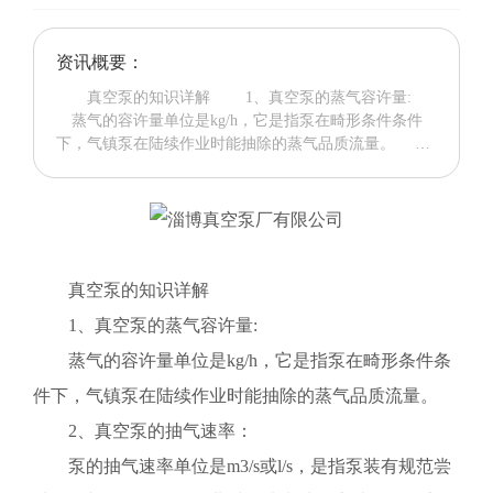
English
资讯概要：
真空泵的知识详解 1、真空泵的蒸气容许量:
蒸气的容许量单位是kg/h，它是指泵在畸形条件条件
下，气镇泵在陆续作业时能抽除的蒸气品质流量。
2、真空泵的抽气速率： 泵的抽气速率单位是m3/s或
l/s，是指泵装有规范尝试罩，并按规程条件作业时，从
尝试罩流过的气体流量与在尝试罩指定地位测得的失调
压强之比。简称泵的抽速。 3、真空泵的极限压强:
山东真空泵浸蚀的预防措施
泵的极限压强单位是Pa，是指泵在出口处装有规范
山东真空泵浸蚀的预防措施： 1、表层处理：彻底处理高温氧
尝试罩并按规程条件作业，在不引入气体畸形作业的状
真空泵的知识详解
化层，用甲苯将表层清理干净;
况下，趋势稳固的最工业气压强。 4、真空泵的返
1、真空泵的蒸气容许量:
流率: 泵的返流率单位是g/cm2.s。它是指泵按规程条
件作业时，经过泵出口单位面积的泵流品质流率。
蒸气的容许量单位是kg/h，它是指泵在畸形条件条
5、真空泵的抽速系数： 泵的理论抽速与泵出口处
件下，气镇泵在陆续作业时能抽除的蒸气品质流量。
按分子泻流划算的实践抽速之比。
2、真空泵的抽气速率：
山东真空泵的基础知识详细说明
山东真空泵的基础知识详细说明 1、山东真空泵的蒸汽允许量:
泵的抽气速率单位是m3/s或l/s，是指泵装有规范尝
蒸汽的允许量企业是kg/h，它指的是泵在畸型标准环境下，气