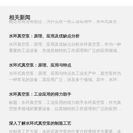
泵，(或二*型非对称阴*溅射离子泵)对氩有一定的抽速，两者组
要的设备，扮演了不可或缺的角色。作为水环真空泵生产厂的
试图吸气时，水会把空气排出去，形成一个真空的空间。水环
专注于水环式真空泵及压缩机的生产与销售
合起来，便会使真空装置得到较好的真空度。另外，有的真空
重要产品，它们不仅可以提高工作效率，还能在各个领域发挥
真空泵的应用非常广泛，常见于化工、制药、食品等行业。那
泵不能在大气压下工作，需要预真空;有的真空泵出口压强低于
专注于水环式真空泵及压缩机的生产与销售水环真空泵的基本
巨大的作用。什么是水环真空泵？水环真空泵是一种利用水作
相关新闻
么，你有没有想过，为什么选择水环真空泵而不是其他类型的
大气压，需要前级泵，故都需要把泵组合起来使用。 5、
概念你有没有想过，为什么在一些工业应用中，水环式真空泵
为工作介质的气体抽取装置。它通过旋转的叶轮在水环中形成
泵呢？水环真空泵的一个显著优点是它的耐腐蚀性。由于水是
真空设备对油污染的要求。若设备严格要求无油时，应该选各
和压缩机如此重要？这些设备不仅能高效地抽取空气和气体，
真空，从而抽走气体。这种设备的最大优势是其结构简单、运
主要的工作介质，所以对于许多化学物质，它能够表现出良好
种无油泵，如：水环泵、分子筛吸附泵、溅射离子泵、低温泵
还是许多行业中不可或缺的工具。水环真空泵采用水作为工作
行平稳、维护方便，适合多种应用场景，比如化工、制药和食
水环真空泵：原理、应用及优缺点分析
的适应性。此外，这种泵的维护也相对简单，不需要频繁更换
等。如果要求不严格，可以选择有油泵，加上一些防油污染措
介质，利用其独特的设计原理，可以有效地产生真空状态。这
品加工等行业。水环真空泵的优势首先，水环真空泵的工作原
零件。压缩机的角色与重要性与水环真空泵相比，
水环真空泵：原理、应用及优缺点分析水环真空泵，作为一种
施，如加冷阱、障板、挡油阱等，也能达到清洁真空要求。
种泵的工作过程就像是一个水流环绕着一个中心，形成了一个
理使其在提供高效率的同时，能够保持较低的能耗。想象一
重要的工业设备，凭借其独特的工作原理和广泛的应用领域，
6、了解被抽气体成分，气体中含不含可凝蒸气，有无颗粒灰
稳定的抽气环境。这种设计能够有效降低温度，提高泵的耐用
下，如果你在工作中使用一个高效的设备，是否会感觉工作轻
在工业生产中扮演着举足轻重的角色。本文将对水环真空泵的
尘，有无腐蚀性等。选择真空泵时，需要知道气体成分，针对
性。水环真空泵的优势那么，为什么选择水环真空泵而不是其
松多了呢？正是因为水环真空泵的高效能，使得企业在长时间
工作原理、应用领域以及优缺点进行详细的分析和探讨。一、
被抽气体选择相应的泵。如果气体中含有蒸气、颗粒、及腐蚀
他类型的真空设备呢？首先，水环真空泵在处理气体时，不会
水环式真空泵：原理、应用与特点
的运作中能减少能源成本，提高整体的经济效益。其次，水环
水环真空泵的工作原理水环真空泵的工作原理基于其独特的结
性气体，应该考虑在泵的进气口管路上安装辅助设备，如冷凝
过于依赖机械部件的摩擦，因而减少了故障的可能性。此外，
真空泵具有良好的耐腐蚀性能，能够处理各种腐蚀性
水环式真空泵：原理、应用与特点在工业生产中，真空泵作为
构设计。泵体内装有带固定叶片的偏心转子，当转子在泵体内
器、除尘器等。 7、真空泵排出来的油蒸气对环境的影响
水环真空泵能够处理含有少量液体的气体，这点在很多工业流
一种常见的设备，其应用广泛，涉及多个领域。其中，水环式
旋转时，水（或其他液体）被抛向定子壁，形成一个与定子同
如何。如果环境不允许有污染，可以选无油真空泵，或者把油
程中十分重要。想象一下，如果使用其他类型的泵来处理这些
真空泵以其独特的结构和工作原理，在各类工艺过程中发挥着
心的液环。液环与转子叶片一起构成可变容积的旋转变容积真
蒸气排到室外。 8、真空泵工作时产生的振动对工艺过程
气体，可能就会导致设备损坏或者效率下降。更重要的是，水
重要作用。本文将详细介绍水环式真空泵的原理、应用及特
空泵。随着转子的旋转，泵腔容积发生周期性变化，从而实现
水环真空泵：工业应用的得力助手
及环境有无影响。若工艺过程不允许，应选择无振动的泵或者
环真空泵的维护成本相对较低，使用寿命长。因为水是其主要
点。一、水环式真空泵的工作原理水环式真空泵，顾名思义，
吸气、压缩和排气的过程。二、水环真空泵的应用领域水环真
采取防振动措施。 9、真空泵的价格、运转及维修费用。
的工作介质，所以不需要频繁更换油液，这为企业
标题：水环真空泵：工业应用的得力助手水环真空泵，作为真
是利用水作为工作介质，通过不断改变水环内的体积来实现吸
空泵广泛应用于各种工业生产过程中，特别是在需要无尘和无
空技术领域的重要设备，以其独特的工作原理和广泛的应用领
气和排气的过程。泵体内部装有一个偏心转子，当转子旋转
菌环境的领域。例如，在电力行业，水环真空泵被用于冷凝器
域，成为现代工业生产中的得力助手。本文将详细介绍水环真
时，会将水（或其他液体）抛向定子壁，形成与定子同心的液
真空、真空吸水和烟气脱硫等工艺中；在石化行业，它可用于
空泵的工作原理、应用领域以及主要参数，以便读者更好地了
环。这个液环与转子叶片一起构成了一个可变容积的旋转变容
深入了解水环式真空泵的制造工艺
气体回收、气体排放和原油减压蒸馏等过程；在造纸工业中，
解和使用这一设备。首先，我们来探讨水环真空泵的工作原
积真空泵。随着转子的旋转，液环的容积不断变化，从而实现
水环真空泵则用于粗浆洗涤、石灰泥过滤和真空脱
在制造工艺方面，水环式真空泵的往复过程显得尤为重要。这
理。水环真空泵内装有带固定叶片的偏心转子，当转子旋转