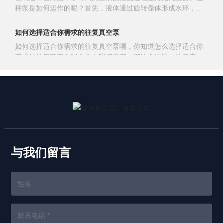
了吸气、压缩和排气的过程。具体来说，当转子叶片旋转到吸
种泵是如何运作的呢？首先，液体通过旋转壶体形成水环，随
时，将水（或其他液体）抛向定子壁，形成与定子同心的液
气口时，泵体内部的气体被吸入并与水混合形成气液混合物。
后通过气流的往复来完成抽气过程。这种过程需要经过严格的
环。液环与转子叶片一起构成可变容积的旋转变容积真空泵。
随着转子的继续旋转，气液混合物被推向排气口，并在这一过
工艺控制，确保泵的性能和稳定性。往复真空泵厂家通常会采
通过改变液环与转子之间的容积，实现吸气、压缩和排气的过
如何选择适合你需求的往复真空泵
程中被压缩。当混合物到达排气口时，气体被排出泵外，而水
用先进的技术和设备，保证每个生产步骤都符合标准。在生产
程。这种工作原理使得水环真空泵能够处理各种气体，包括易
则返回泵体内部，形成持续的工作循环。二、水环式真
如何选择适合你需求的往复真空泵嘿，你知道怎么选择适合你
过程中，往复真空泵厂家会对每个部件进行精细加工和组装。
燃、易爆以及含尘、含水的气体，从而满足不同工业领域的需
需求的往复真空泵吗？今天我们来聊一聊这个话题。往复真空
比如说，泵体的加工需要精确度高，以确保泵的密封性和耐用
求。接下来，我们来看看水环真空泵在哪些领域得到了广泛应
泵在工业生产中扮演着至关重要的角色，但是面对市面上琳琅
性。而活塞和活塞杆的加工则需要考虑到材料的选择和表面处
用。首先，水环真空泵在食品加工、木器加工、纺织厂、胶合
满目的往复真空泵厂家，该如何选择才能找到最适合自己需求
理，以减少摩擦和磨损。另外，密封圈的选择和安装也是制造
探索往复式真空泵的原理与应用
板厂等领域发挥着重要作用，用于真空浸渍等工艺过程。此
的呢？首先，要考虑的是你的具体需求是什么。是需要处理大
工艺中不可忽视的环节。为了确保产品质量，往复真空泵厂家
外，在牛奶厂、食品厂、化工厂、纸浆厂等领域，水环真空
往复式真空泵是一种常见的真空设备，它通过循环运动来实现
量气体的高效率泵浦，还是对真空度有更高要求的应用？这将
还会实施严格的质量控制措施。从原材料的选择到成品的检
抽气作用。在工业领域，往复真空泵被广泛应用于气体抽取、
直接影响到你选择往复真空泵的功率和性能等参数。根据需求
验，每个环节都需要符合相关标准和规定。只有这样，才能生
真空封装等领域。各位看官，让我们一起来探索往复式真空泵
来选择合适的往复真空泵，才能确保工作效率和效果。其次，
产出高性能、高可靠性的水环式真空泵，满足客户的需求。总
的原理与应用吧！---在现代工业生产中，往复真空泵扮演着至
要留意往复真空泵厂家的信誉和口碑。选择有着良好信誉的厂
如何选择适合工业应用的水环式真空泵
的来说，深入了解水环式真空泵的制造工艺，可以让我们更加
关重要的角色。这种装置能够有效地实现气体的抽取，为工艺
家，保证了产品质量和售后服务的可靠性。可以通过网络搜
欣赏这项工艺的复杂性和精密性。往复真空泵厂家在
标题: 如何选择适合工业应用的水环式真空泵在现代工业领域，
流程提供必要的真空条件。其基本原理是通过活塞的往复运
索、咨询同行或者查看客户评价等方式来获取厂家的信誉信
与我们留言
选择适合的真空泵对于确保生产效率和质量至关重要。螺杆真
动，使工作室内的气体被抽出，从而形成真空状态。这种设计
息。另外，还需要考虑往复真空泵的价格和性价比。虽然价格
空泵作为一种常见的水环式真空泵类型，在工业应用中发挥着
简单而有效，被广泛运用于各种工业领域。往复真空泵的工作
不是唯一考虑因素，但是在保证质量的前提下，选择性价比高
重要作用。那么，如何选择适合工业应用的水环式真空泵呢？
原理可谓是巧妙之处所在。当活塞向上运动时，工作室内的气
高效节能的螺杆真空泵技术解析
的产品可以有效控制成本，提高投资回报率。最后，要注意往
让我们一起来探讨。**1. 螺杆真空泵的工作原理**在选择水环
体被排出；而当活塞向下运动时，气体则被吸入。这一过程不
复真空泵的维护和保养。无论你选择了多好的往复真空
在当今节能环保的大背景下，螺杆真空泵技术备受瞩目。螺杆
式真空泵之前，首先需要了解螺杆真空泵的工作原理。螺杆真
断循环，使得工作室内的压力逐渐降低，最终形成所需的真空
真空泵作为一种高效节能的技术，正在逐渐取代传统的真空
空泵通过螺杆旋转产生真空的方式，适用于对气体、蒸气和液
状态。在这个过程中，往复真空泵能够高效地实现气体的抽
泵，成为各行各业必备的设备之一。那么，螺杆真空泵究竟有
体介质进行抽真空操作。其高效率和可靠性使其成为工业应用
取，为工业生产提供必要的支持。在实际应用中，往复真空泵
什么特点和优势呢？接下来，我们将对螺杆真空泵技术进行深