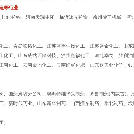
造等行业
东)铸铁、河南天瑞集团、临沂曙光铸造、徐州徐工机械、河
工、青岛联拓化工、江苏蓝丰生物化工、江苏磐希化工、山东
仕化工、山东成武环保科技、泸州鑫福化工、河北华戈、胜利油田
江南化工、云南金地化工、云南红富化肥、山东欧美亚化学、银
国药廊坊分公司、埃斯特维华义制药、齐鲁制药(内蒙古)、
厂、新时代药业、山东新华制药、山西振东制药、华北制药、埃
团、