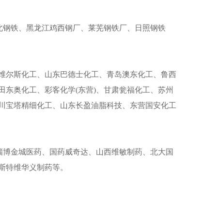
北钢铁、黑龙江鸡西钢厂、莱芜钢铁厂、日照钢铁
维尔斯化工、山东巴德士化工、青岛澳东化工、鲁西
东奥化工、彩客化学(东营)、甘肃瓮福化工、苏州
川宝塔精细化工、山东长盈油脂科技、东营国安化工
淄博金城医药、国药威奇达、山西维敏制药、北大国
斯特维华义制药等。